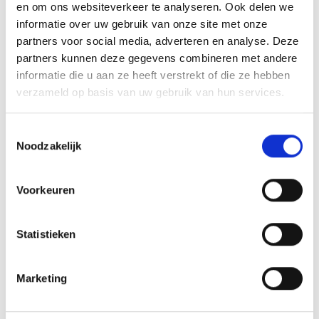
en om ons websiteverkeer te analyseren. Ook delen we
Woensdag
10:00 - 21:00
informatie over uw gebruik van onze site met onze
Donderdag
13:30 - 21:00
partners voor social media, adverteren en analyse. Deze
Vrijdag
10:00 - 21:00
partners kunnen deze gegevens combineren met andere
Zaterdag
10:00 - 21:00
informatie die u aan ze heeft verstrekt of die ze hebben
Zondag
10:00 - 21:00
verzameld op basis van uw gebruik van hun services.
Website
Toestemmingsselectie
Noodzakelijk
Bezoek website
Voorkeuren
Aankomende
Statistieken
evenementen
Marketing