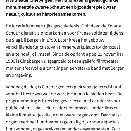
Filmtheater Cinebergen. Het filmtheater is gevestigd in de
monumentale Zwarte Schuur: een bijzondere plek waar
natuur, cultuur en historie samenkomen.
De locatie kent een rijke geschiedenis. Ooit deed de Zwarte
Schuur dienst als onderkomen voor Franse soldaten tijdens
de Slag bij Bergen in 1799. Later kreeg het gebouw
verschillende functies, van timmerwerkplaats tot danszaal
en uiteindelijk filmzaal. Sinds de oprichting op 21 november
1996 is Cinebergen uitgegroeid tot een geliefd filmtheater
met een sfeervolle uitstraling en een sterke band met Bergen
en omgeving.
Vandaag de dag is Cinebergen een plek waar je terechtkunt
voor het beste van wat de wereldcinema te bieden heeft. De
programmering is breed en gevarieerd, met aandacht voor
publieksfilms, klassiekers, documentaires, kinderfilms en
kleine filmpareltjes die je niet overal tegenkomt. Daarnaast
organiseert het filmtheater regelmatig bijzondere specials,
filmavonden, nagesprekken en andere evenementen. Zo is