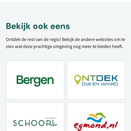
volop aandacht voor klassiekers,
kinderfilms en documentaires.
Bovendien vinden er tal van
Bekijk ook eens
speciale evenementen plaats.
Cinebergen is dagelijks
geopend. Voor en na de film is er
Ontdek de rest van de regio! Bekijk de andere websites om te
volop gelegenheid voor een
zien wat deze prachtige omgeving nog meer te bieden heeft.
drankje in het gezellige
theatercafé.