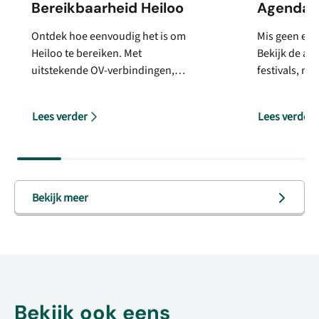
Bereikbaarheid Heiloo
Agenda H
Ontdek hoe eenvoudig het is om
Mis geen eve
Heiloo te bereiken. Met
Bekijk de ac
uitstekende OV-verbindingen,
festivals, m
ruime parkeergelegenheid en
meer. Plan j
fietsvriendelijke routes is Heiloo
ontdek wat er
Lees verder
Lees verder
ideaal bereikbaar. Plan je bezoek
vandaag!
Bekijk meer
Bekijk ook eens