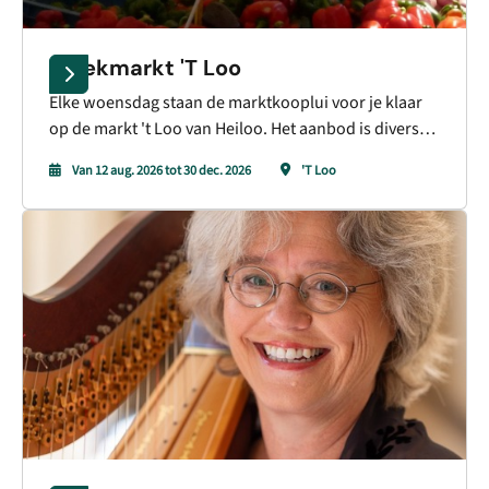
Weekmarkt 'T Loo
Elke woensdag staan de marktkooplui voor je klaar
op de markt 't Loo van Heiloo. Het aanbod is divers
en verdeeld over het 't Loo van Heiloo. Er staan
Van 12 aug. 2026 tot 30 dec. 2026
'T Loo
verschillende marktkramen opgesteld met een
diversiteit aan producten. Je kunt hier van 10:00 uur
tot 16:00 uur terecht voor de dagelijkse en wekelijkse
boodschappen.