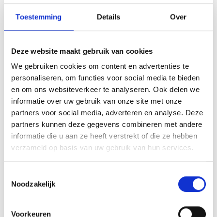
Toestemming
Details
Over
Deze website maakt gebruik van cookies
We gebruiken cookies om content en advertenties te
personaliseren, om functies voor social media te bieden
en om ons websiteverkeer te analyseren. Ook delen we
TuinDiner Heiloo
informatie over uw gebruik van onze site met onze
Sfeervol buiten eten! Geniet van een bijzonder diner
partners voor social media, adverteren en analyse. Deze
in de buitenlucht tijdens het Tuindiner in Heiloo! Aan
partners kunnen deze gegevens combineren met andere
lange tafels, midden in het groen, serveert een
informatie die u aan ze heeft verstrekt of die ze hebben
Van 8 aug. 2026 tot 5 sep. 2026
TuinDiner Heiloo
topchef een (h)eerlijk driegangendiner met lokale
verzameld op basis van uw gebruik van hun services.
ingrediënten. Elke editie is uniek en verrassend.
Perfect voor een zomerse avond uit met vrienden of
Toestemmingsselectie
familie!
Noodzakelijk
Voorkeuren