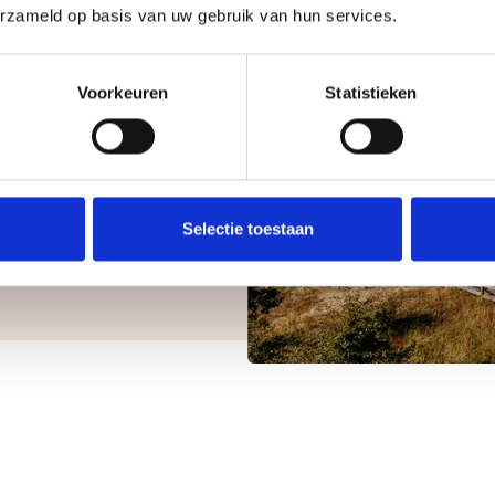
erzameld op basis van uw gebruik van hun services.
eg te ontdekken in de
afelen in een
Voorkeuren
Statistieken
el evenement of een dag
Bakkum, Limmen,
Selectie toestaan