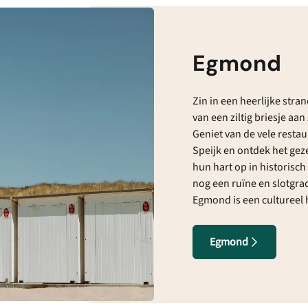
Egmond
Zin in een heerlijke str
van een ziltig briesje aa
Geniet van de vele resta
Speijk en ontdek het gez
hun hart op in historisc
nog een ruïne en slotgra
Egmond is een cultureel
Egmond