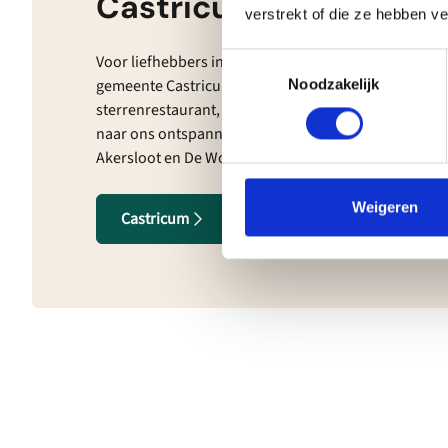
Castricum
verstrekt of die ze hebben v
Voor liefhebbers in alle soorten en maten is er geno
Toestemmingsselectie
gemeente Castricum. Of je nu houdt van uitgebreid t
Noodzakelijk
sterrenrestaurant, een dansje wagen bij een culture
naar ons ontspannen familiestrand: in Castricum, 
Akersloot en De Woude kun je volop genieten.
Weigeren
Castricum