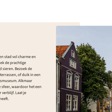
en stad vol charme en
dek de prachtige
d sieren. Bezoek de
errassen, of duik in een
aasmuseum. Alkmaar
e sfeer, waardoor het een
verblijf. Laat je
heeft.