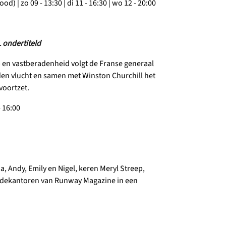
 Food)
| zo 09 - 13:30
| di 11 - 16:30 | wo 12 - 20:00
L ondertiteld
n vastberadenheid volgt de Franse generaal
nden vlucht en samen met Winston Churchill het
 voortzet.
- 16:00
a, Andy, Emily en Nigel, keren Meryl Streep,
modekantoren van Runway Magazine in een