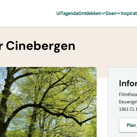
UITagenda
Ontdekken
Doen
Inspirat
r Cinebergen
Info
Filmthea
Eeuwige
1861 CL 
Plan