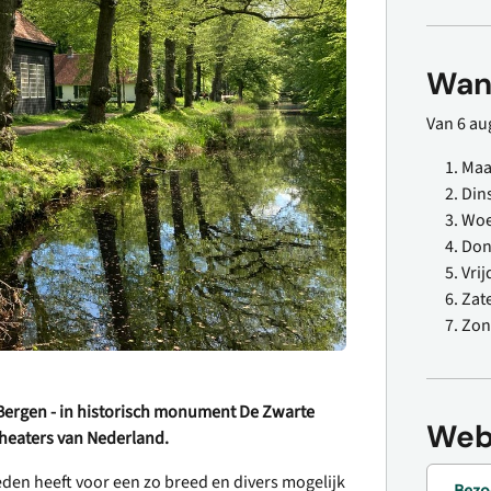
Wan
Van 6 aug
Ma
Din
Wo
Don
Vri
Zat
Zo
 Bergen - in historisch monument De Zwarte
Web
theaters van Nederland.
den heeft voor een zo breed en divers mogelijk