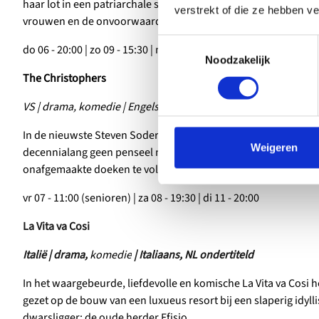
haar lot in een patriarchale samenleving is tevens een ode aa
verstrekt of die ze hebben v
vrouwen en de onvoorwaardelijke liefde voor hun kinderen.
Toestemmingsselectie
do 06 - 20:00
| zo 09 - 15:30 | ma 10 - 13:30 | wo 12 - 19:30
Noodzakelijk
The Christophers
VS | drama, komedie | Engels, NL ondertiteld
In de nieuwste Steven Soderbergh heeft de legendarische schil
Weigeren
decennialang geen penseel meer aangeraakt. Zijn kinderen sch
onafgemaakte doeken te voltooien en zo een fortuin te vergar
vr 07 - 11:00 (senioren) | za 08 - 19:30 | di 11 - 20:00
La Vita va Cosi
Italië | drama,
komedie
| Italiaans, NL ondertiteld
In het waargebeurde, liefdevolle en komische La Vita va Cosi
gezet op de bouw van een luxueus resort bij een slaperig idylli
dwarsligger: de oude herder Efisio.