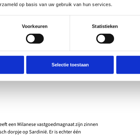
n de onverwoestbare solidariteit tussen
erzameld op basis van uw gebruik van hun services.
Voorkeuren
Statistieken
der Julian Sklar (Ian McKellen) al
Selectie toestaan
akelen een voormalig vervalser in om zijn
en.
 heeft een Milanese vastgoedmagnaat zijn zinnen
sch dorpje op Sardinië. Er is echter één