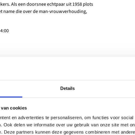
ekers. Als een doorsnee echtpaar uit 1958 plots
met name die over de man-vrouwverhouding,
 14:00
rhaal van de veelgeprezen Slowaakse regisseur
 vader wiens leven door een ondraaglijk
Details
 van cookies
ent en advertenties te personaliseren, om functies voor social
. Ook delen we informatie over uw gebruik van onze site met on
en vrouw die weigert zich neer te leggen bij
e. Deze partners kunnen deze gegevens combineren met andere i