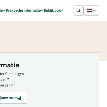
ie
Praktische informatie
Bekijk ook
rmatie
ter Cinebergen
laan 7
Bergen nh
 jouw route