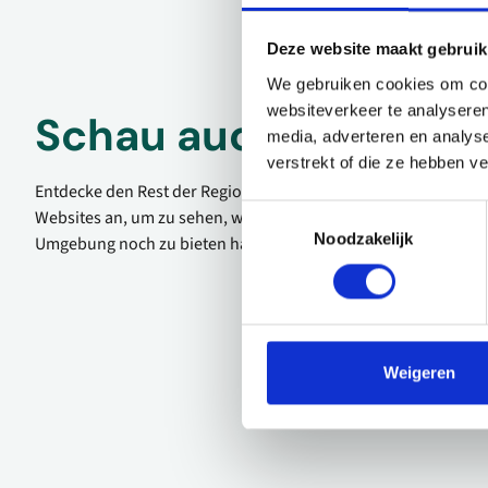
Deze website maakt gebruik
We gebruiken cookies om cont
websiteverkeer te analyseren
Schau auch mal
media, adverteren en analys
verstrekt of die ze hebben v
Entdecke den Rest der Region! Schau dir die anderen
Toestemmingsselectie
Websites an, um zu sehen, was diese wunderschöne
Noodzakelijk
Umgebung noch zu bieten hat.
Weigeren