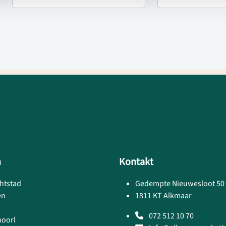
h
Kontakt
htstad
Gedempte Nieuwesloot 50
en
1811 KT Alkmaar
072 512 10 70
hoorl