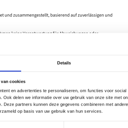
itet und zusammengestellt, basierend auf zuverlässigen und
rnehmen keine Verantwortung für Abweichungen oder
tung für nachteilige Folgen im Zusammenhang mit möglichen
n hier oder anderweitig auf Grundlage dieser Datenbanken
Details
 oder teilweise mithilfe künstlicher Intelligenz (KI) erstellt
 van cookies
ent en advertenties te personaliseren, om functies voor social
. Ook delen we informatie over uw gebruik van onze site met on
e. Deze partners kunnen deze gegevens combineren met andere i
erzameld op basis van uw gebruik van hun services.