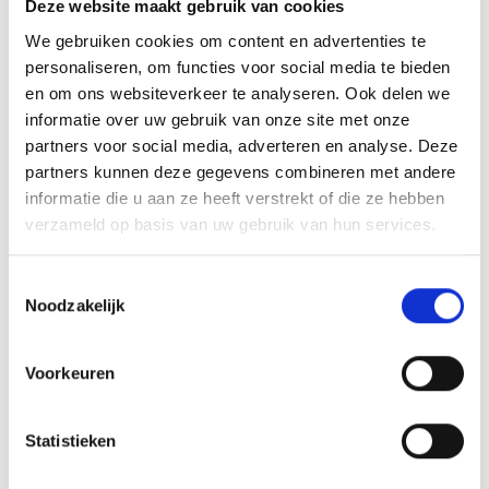
Deze website maakt gebruik van cookies
We gebruiken cookies om content en advertenties te
personaliseren, om functies voor social media te bieden
en om ons websiteverkeer te analyseren. Ook delen we
informatie over uw gebruik van onze site met onze
partners voor social media, adverteren en analyse. Deze
partners kunnen deze gegevens combineren met andere
informatie die u aan ze heeft verstrekt of die ze hebben
verzameld op basis van uw gebruik van hun services.
Strandzonen
Toestemmingsselectie
Um den Strand für alle angenehm und sicher zu
Noodzakelijk
gestalten, ist er in verschiedene Zonen unterteilt.
Diese Zonen werden durch farbige Strandpfähle
Voorkeuren
angezeigt, sodass du sofort erkennen kannst, was in
welchem Bereich des Strandes erlaubt ist.
Statistieken
- Orangene Strandpfähle zeigen einen
Aktivitätsstrand an. Hier gibt es Platz für sportliche