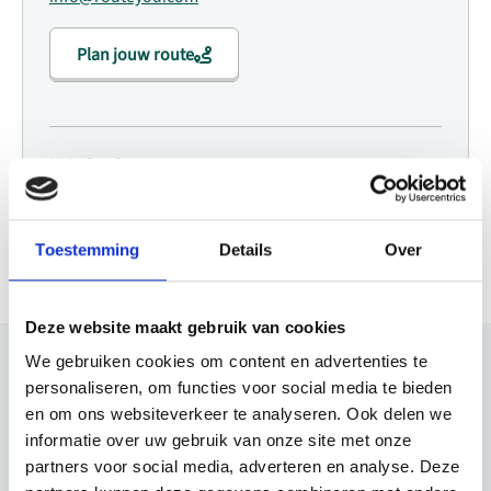
Plan jouw route
Website
Bezoek website
Toestemming
Details
Over
Deze website maakt gebruik van cookies
We gebruiken cookies om content en advertenties te
personaliseren, om functies voor social media te bieden
Bekijk ook eens
en om ons websiteverkeer te analyseren. Ook delen we
informatie over uw gebruik van onze site met onze
Ontdek de rest van de regio! Bekijk de andere websites om te
partners voor social media, adverteren en analyse. Deze
zien wat deze prachtige omgeving nog meer te bieden heeft.