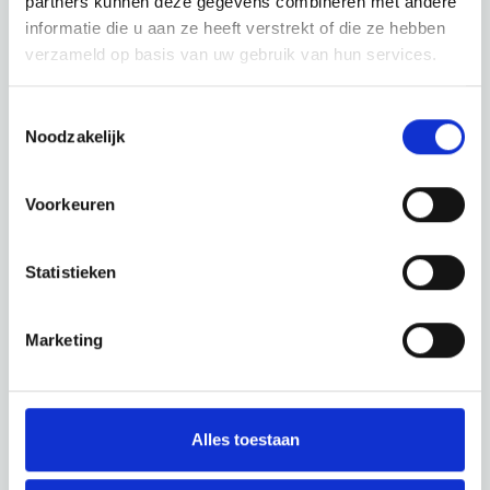
partners kunnen deze gegevens combineren met andere
informatie die u aan ze heeft verstrekt of die ze hebben
verzameld op basis van uw gebruik van hun services.
Toestemmingsselectie
Noodzakelijk
Voorkeuren
Statistieken
Marketing
Alles toestaan