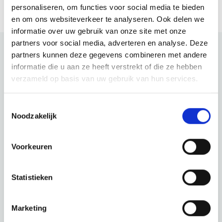
personaliseren, om functies voor social media te bieden
en om ons websiteverkeer te analyseren. Ook delen we
informatie over uw gebruik van onze site met onze
partners voor social media, adverteren en analyse. Deze
partners kunnen deze gegevens combineren met andere
informatie die u aan ze heeft verstrekt of die ze hebben
Bekijk ook eens
verzameld op basis van uw gebruik van hun services.
Ontdek de rest van de regio! Bekijk de andere websites om te
Toestemmingsselectie
zien wat deze prachtige omgeving nog meer te bieden heeft.
Noodzakelijk
Voorkeuren
Statistieken
Marketing