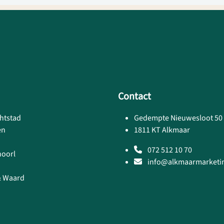
Contact
htstad
Gedempte Nieuwesloot 50
en
1811 KT Alkmaar
072 512 10 70
hoorl
info@alkmaarmarketin
& Waard