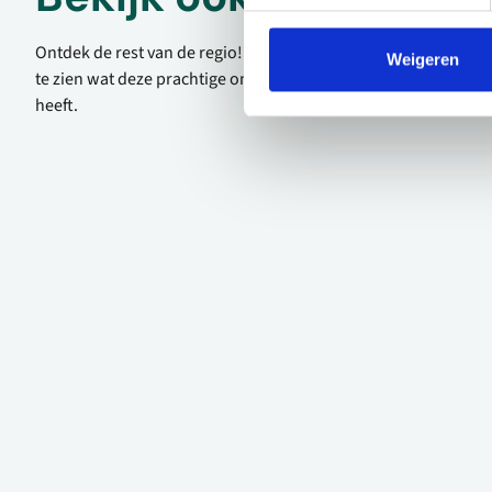
Ontdek de rest van de regio! Bekijk de andere websites om
Weigeren
te zien wat deze prachtige omgeving nog meer te bieden
heeft.