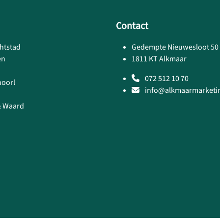
Contact
htstad
Gedempte Nieuwesloot 50
en
1811 KT Alkmaar
072 512 10 70
hoorl
info@alkmaarmarketin
& Waard