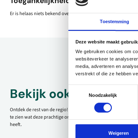
Toegankelijkheid
Er is helaas niets bekend over de toegankelijkheid.
Toestemming
Deze website maakt gebruik
We gebruiken cookies om cont
websiteverkeer te analyseren
media, adverteren en analys
verstrekt of die ze hebben v
Toestemmingsselectie
Bekijk ook eens
Noodzakelijk
Ontdek de rest van de regio! Bekijk de andere websites om
te zien wat deze prachtige omgeving nog meer te bieden
heeft.
Weigeren