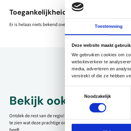
Toegankelijkheid
Er is helaas niets bekend over de toegankelijkheid.
Toestemming
Deze website maakt gebruik
We gebruiken cookies om cont
websiteverkeer te analyseren
media, adverteren en analys
verstrekt of die ze hebben v
Toestemmingsselectie
Bekijk ook eens
Noodzakelijk
Ontdek de rest van de regio! Bekijk de andere websites om
te zien wat deze prachtige omgeving nog meer te bieden
heeft.