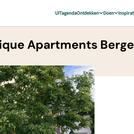
UITagenda
Ontdekken
Doen
Inspirat
tique Apartments Berg