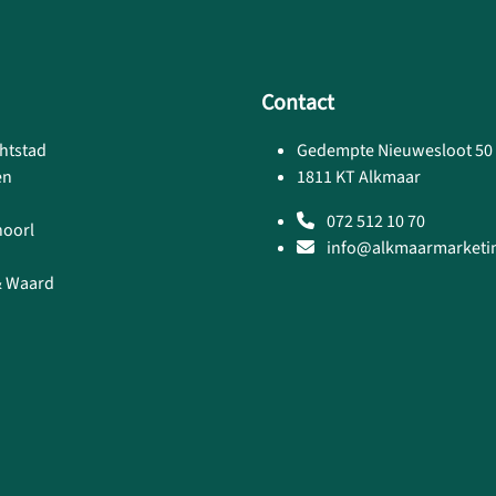
Contact
htstad
Gedempte Nieuwesloot 50
en
1811 KT Alkmaar
072 512 10 70
hoorl
info@alkmaarmarketin
& Waard