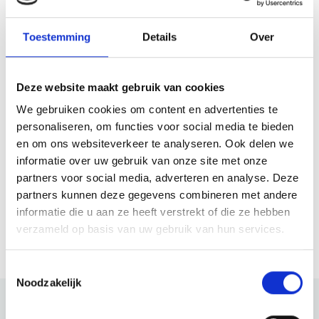
Plan jouw route
Toestemming
Details
Over
Wanneer
Deze website maakt gebruik van cookies
18 dec. 2026
Vanaf 19:30
We gebruiken cookies om content en advertenties te
personaliseren, om functies voor social media te bieden
en om ons websiteverkeer te analyseren. Ook delen we
informatie over uw gebruik van onze site met onze
Website
partners voor social media, adverteren en analyse. Deze
partners kunnen deze gegevens combineren met andere
Bezoek website
informatie die u aan ze heeft verstrekt of die ze hebben
verzameld op basis van uw gebruik van hun services.
Toestemmingsselectie
Noodzakelijk