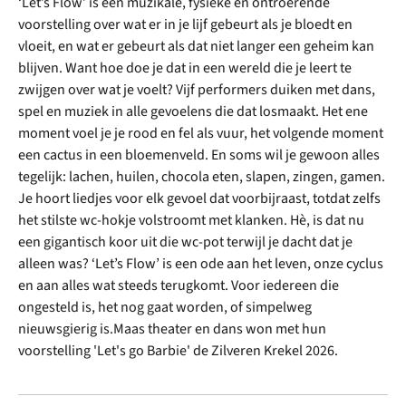
‘Let’s Flow’ is een muzikale, fysieke en ontroerende
voorstelling over wat er in je lijf gebeurt als je bloedt en
vloeit, en wat er gebeurt als dat niet langer een geheim kan
blijven. Want hoe doe je dat in een wereld die je leert te
zwijgen over wat je voelt? Vijf performers duiken met dans,
spel en muziek in alle gevoelens die dat losmaakt. Het ene
moment voel je je rood en fel als vuur, het volgende moment
een cactus in een bloemenveld. En soms wil je gewoon alles
tegelijk: lachen, huilen, chocola eten, slapen, zingen, gamen.
Je hoort liedjes voor elk gevoel dat voorbijraast, totdat zelfs
het stilste wc-hokje volstroomt met klanken. Hè, is dat nu
een gigantisch koor uit die wc-pot terwijl je dacht dat je
alleen was? ‘Let’s Flow’ is een ode aan het leven, onze cyclus
en aan alles wat steeds terugkomt. Voor iedereen die
ongesteld is, het nog gaat worden, of simpelweg
nieuwsgierig is.Maas theater en dans won met hun
voorstelling 'Let's go Barbie' de Zilveren Krekel 2026.