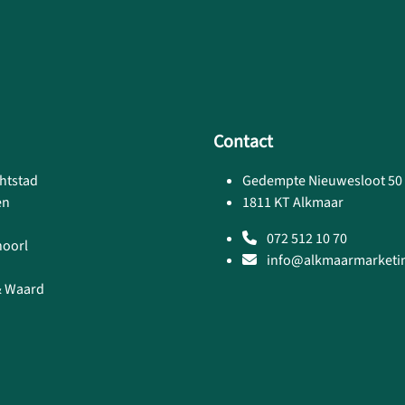
Contact
htstad
Gedempte Nieuwesloot 50
en
1811 KT Alkmaar
072 512 10 70
hoorl
info@alkmaarmarketin
& Waard