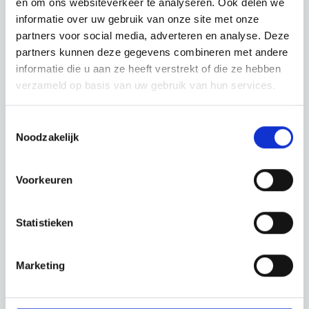
en om ons websiteverkeer te analyseren. Ook delen we
informatie over uw gebruik van onze site met onze
partners voor social media, adverteren en analyse. Deze
Bekijk ook eens
partners kunnen deze gegevens combineren met andere
informatie die u aan ze heeft verstrekt of die ze hebben
Ontdek de rest van de regio! Bekijk de andere websites om te
verzameld op basis van uw gebruik van hun services.
zien wat deze prachtige omgeving nog meer te bieden heeft.
Toestemmingsselectie
Noodzakelijk
Voorkeuren
Statistieken
Marketing