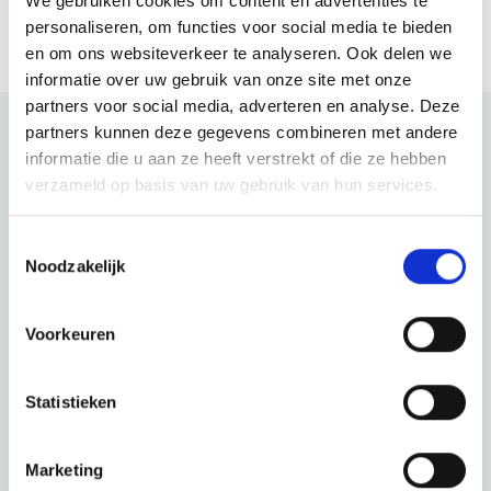
We gebruiken cookies om content en advertenties te
personaliseren, om functies voor social media te bieden
en om ons websiteverkeer te analyseren. Ook delen we
informatie over uw gebruik van onze site met onze
partners voor social media, adverteren en analyse. Deze
partners kunnen deze gegevens combineren met andere
informatie die u aan ze heeft verstrekt of die ze hebben
Bekijk ook eens
verzameld op basis van uw gebruik van hun services.
Ontdek de rest van de regio! Bekijk de andere websites om te
Toestemmingsselectie
zien wat deze prachtige omgeving nog meer te bieden heeft.
Noodzakelijk
Voorkeuren
Statistieken
Marketing