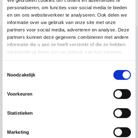
We gebruiken cookies om content en advertenties te
personaliseren, om functies voor social media te bieden
en om ons websiteverkeer te analyseren. Ook delen we
informatie over uw gebruik van onze site met onze
partners voor social media, adverteren en analyse. Deze
partners kunnen deze gegevens combineren met andere
informatie die u aan ze heeft verstrekt of die ze hebben
Bekijk ook eens
verzameld op basis van uw gebruik van hun services.
Ontdek de rest van de regio! Bekijk de andere websites om te
Toestemmingsselectie
zien wat deze prachtige omgeving nog meer te bieden heeft.
Noodzakelijk
Voorkeuren
Statistieken
Marketing