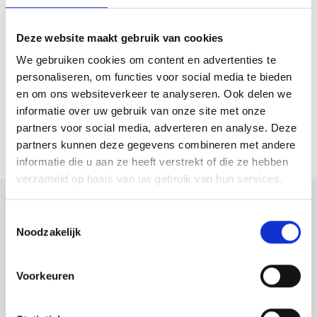
Plan jouw route
Deze website maakt gebruik van cookies
We gebruiken cookies om content en advertenties te
Website
personaliseren, om functies voor social media te bieden
en om ons websiteverkeer te analyseren. Ook delen we
Bezoek website
informatie over uw gebruik van onze site met onze
partners voor social media, adverteren en analyse. Deze
partners kunnen deze gegevens combineren met andere
informatie die u aan ze heeft verstrekt of die ze hebben
verzameld op basis van uw gebruik van hun services.
Toestemmingsselectie
Bekijk ook eens
Noodzakelijk
Ontdek de rest van de regio! Bekijk de andere websites om te
Voorkeuren
zien wat deze prachtige omgeving nog meer te bieden heeft.