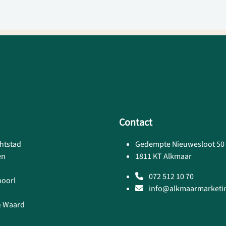
Contact
htstad
Gedempte Nieuwesloot 50
en
1811 KT Alkmaar
072 512 10 70
hoorl
info@alkmaarmarketin
& Waard