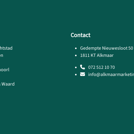
Contact
htstad
Gedempte Nieuwesloot 50
en
1811 KT Alkmaar
072 512 10 70
hoorl
info@alkmaarmarketin
& Waard