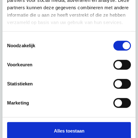
partners voor social media, adverteren en analyse. Deze
Ontdek de rest van de regio! Bekijk de andere websites om te
partners kunnen deze gegevens combineren met andere
zien wat deze prachtige omgeving nog meer te bieden heeft.
informatie die u aan ze heeft verstrekt of die ze hebben
verzameld op basis van uw gebruik van hun services.
Toestemmingsselectie
Noodzakelijk
Voorkeuren
Statistieken
Marketing
Alles toestaan