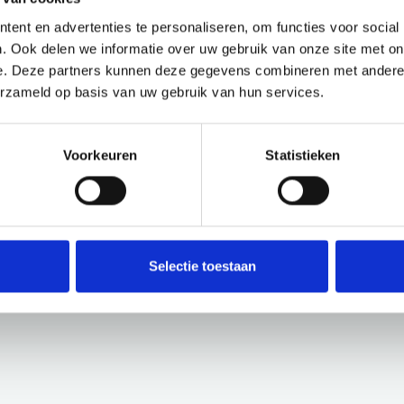
en herder verzet zich als enige tegen
Een broer e
ent en advertenties te personaliseren, om functies voor social
astgoedontwikkelaars die een luxueus
(Michaela C
. Ook delen we informatie over uw gebruik van onze site met on
akantieoord willen bouwen bij zijn
stervende va
e. Deze partners kunnen deze gegevens combineren met andere i
dyllisch Sardinisch dorpje. Gebaseerd op
stellen.
erzameld op basis van uw gebruik van hun services.
ees verder
Lees verder
are gebeurtenissen.
Voorkeuren
Statistieken
Bekijk meer
Selectie toestaan