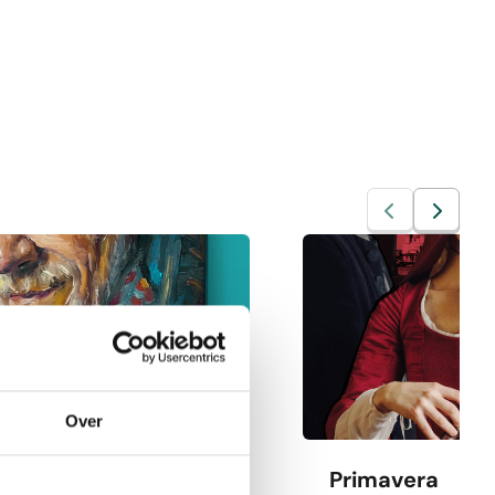
Over
istophers
Primavera