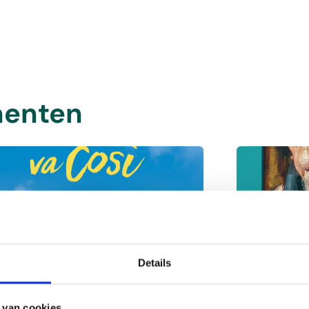
enten
Details
a vita va così
The Chr
 van cookies