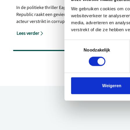
In de politieke thriller Eagles of the
E
We gebruiken cookies om cont
Republic raakt een gevierde Egyptische
v
websiteverkeer te analyseren
acteur verstrikt in corruptie, propaganda
v
media, adverteren en analys
en de machtsspelletjes van de elite. De
i
verstrekt of die ze hebben v
Lees verder
L
film van Tarik Saleh ging in 2025 in
w
première op het filmfestival van Cannes.
Toestemmingsselectie
Noodzakelijk
Weigeren