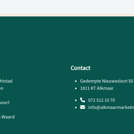
Contact
htstad
Gedempte Nieuwesloot 50
en
1811 KT Alkmaar
072 512 10 70
hoorl
info@alkmaarmarketin
& Waard