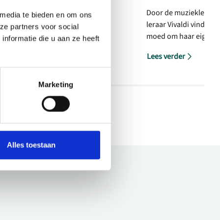
n zus huren een vervalser
Door de muzieklessen
 media te bieden en om ons
oel) in om de erfenis van hun
leraar Vivaldi vindt vio
ze partners voor social
der (Ian McKellen) veilig te
moed om haar eigen pa
nformatie die u aan ze heeft
haar voorbestemde lev
Lees verder
Marketing
Alles toestaan