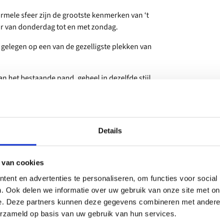
rmele sfeer zijn de grootste kenmerken van ‘t
ar van donderdag tot en met zondag.
 gelegen op een van de gezelligste plekken van
n het bestaande pand, geheel in dezelfde stijl.
 eetcafé, waar heerlijk geluncht en gedineerd
oor kan het allemaal.Van belegde broodjes,
Details
at wils. Tevens heeft het eetcafé iedere dag
 van cookies
ent en advertenties te personaliseren, om functies voor social
. Ook delen we informatie over uw gebruik van onze site met on
e. Deze partners kunnen deze gegevens combineren met andere i
erzameld op basis van uw gebruik van hun services.