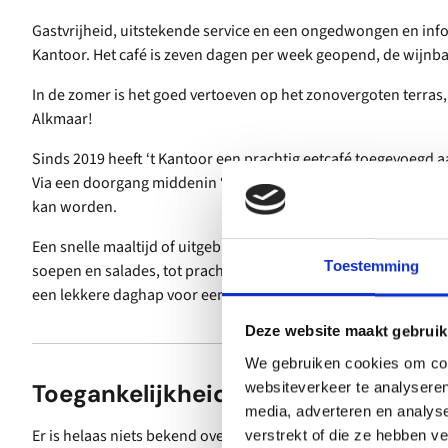
Gastvrijheid, uitstekende service en een ongedwongen en info
Kantoor. Het café is zeven dagen per week geopend, de wijnb
In de zomer is het goed vertoeven op het zonovergoten terras,
Alkmaar!
Sinds 2019 heeft ‘t Kantoor een prachtig eetcafé toegevoegd aa
Via een doorgang middenin ‘t Café komen gasten terecht in het
kan worden.
Een snelle maaltijd of uitgebreid dineren, bij Eet Café ‘t Kant
Toestemming
soepen en salades, tot prachtige avondgerechten. Voor ieder w
een lekkere daghap voor een klein prijsje.
Deze website maakt gebruik
We gebruiken cookies om cont
Toegankelijkheid
websiteverkeer te analyseren
media, adverteren en analys
Er is helaas niets bekend over de toegankelijkheid.
verstrekt of die ze hebben v