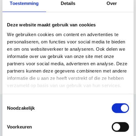
Toestemming
Details
Over
Donderdag
12:00 - 03:00
Vrijdag
12:00 - 03:00
Zaterdag
12:00 - 03:00
Deze website maakt gebruik van cookies
Zondag
12:00 - 03:00
We gebruiken cookies om content en advertenties te
personaliseren, om functies voor social media te bieden
en om ons websiteverkeer te analyseren. Ook delen we
Website
informatie over uw gebruik van onze site met onze
partners voor social media, adverteren en analyse. Deze
Bezoek website
partners kunnen deze gegevens combineren met andere
informatie die u aan ze heeft verstrekt of die ze hebben
verzameld op basis van uw gebruik van hun services.
Toestemmingsselectie
Noodzakelijk
Bekijk ook eens
Voorkeuren
Ontdek de rest van de regio! Bekijk de andere websites om te