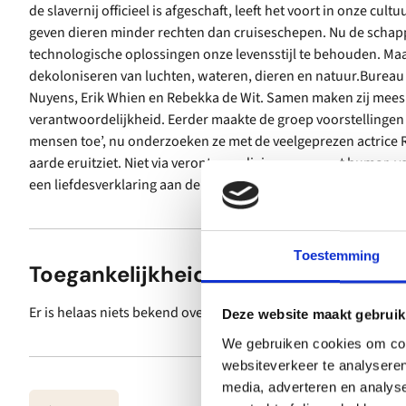
de slavernij officieel is afgeschaft, leeft het voort in onze c
geven dieren minder rechten dan cruiseschepen. Nu de schap
technologische oplossingen onze levensstijl te behouden. Ma
dekoloniseren van luchten, wateren, dieren en natuur.Bureau 
Nuyens, Erik Whien en Rebekka de Wit. Samen maken zij mees
verantwoordelijkheid. Eerder maakte de groep voorstellingen a
mensen toe’, nu onderzoeken ze met de veelgeprezen actric
aarde eruitziet. Niet via verontwaardiging, maar met humor, ver
een liefdesverklaring aan de wereld.
Toestemming
Toegankelijkheid
Er is helaas niets bekend over de toegankelijkheid.
Deze website maakt gebruik
We gebruiken cookies om cont
websiteverkeer te analyseren
media, adverteren en analys