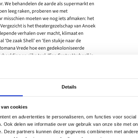
ultuur. We behandelen de aarde als supermarkt en
pen leeg raken, proberen we met
ar misschien moeten we nog iets afmaken: het
Vergezicht is het theatergezelschap van Anoek
lepende verhalen over macht, klimaat en
l ‘De zaak Shell’ en ‘Een stukje naar de
e Romana Vrede hoe een gedekoloniseerde
beelding en rijke taal. ‘Een Groter Verhaal’ is
Details
 van cookies
ent en advertenties te personaliseren, om functies voor social
. Ook delen we informatie over uw gebruik van onze site met on
e. Deze partners kunnen deze gegevens combineren met andere i