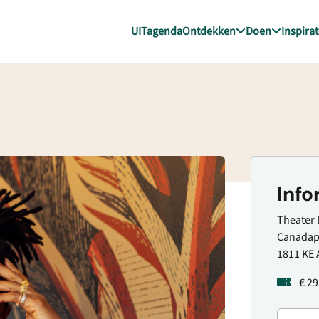
UITagenda
Ontdekken
Doen
Inspirat
Info
Theater 
Canadapl
1811 KE 
€ 29