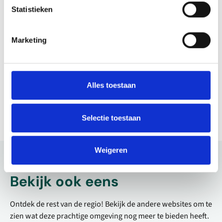
Een ruiterkamp op Duinmanege
In een relaxte 
Statistieken
van Poelenburgh is voor iedere
alles wat ons c
echte paarden- en ponygek een
heeft. Laat je 
onvergetelijke vakantieweek vol
ruime opzet va
Marketing
plezier. De hele week staat in het
Heerhugowaar
teken van bezig zijn met paarden
Lees verder
Lees verder
en de paardensport, daarnaast
zijn er ook andere leuke vakantie-
Alles toestaan
activiteiten.
Selectie toestaan
Weigeren
Bekijk ook eens
Ontdek de rest van de regio! Bekijk de andere websites om te
zien wat deze prachtige omgeving nog meer te bieden heeft.