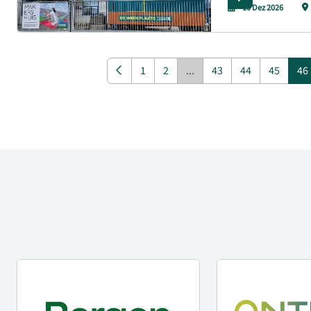
10 Dez 2026
1
2
...
43
44
45
46