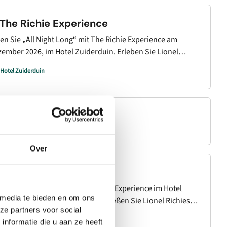
The Richie Experience
n Sie „All Night Long“ mit The Richie Experience am
ezember 2026, im Hotel Zuiderduin. Erleben Sie Lionel
ts von „Hello“ bis „Easy“ in einer umwerfenden Show von
Hotel Zuiderduin
ence, bekannt aus der TV-Show „The Tribute – Battle of the
 Experience: „Für uns dreht sich alles um das Erlebnis.
 nicht nur die Musik, sondern auch die Atmosphäre,
 von Lionel Richie.“
Theater De Vest
€ 35,00
Over
The Richie Experience
. Dezember 2026, tritt The Richie Experience im Hotel
 media te bieden en om ons
hmen einer Dinnershow auf. Genießen Sie Lionel Richies
ze partners voor social
„All Night Long“ und „Hello“ bis hin zu gefühlvollen
Hotel Zuiderduin
nformatie die u aan ze heeft
ikern wie „Easy“ und „Brick House“. Diese spektakuläre