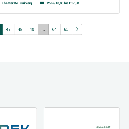
Theater De Drukkerij
Von € 10,00 bis € 17,50
47
48
49
...
64
65