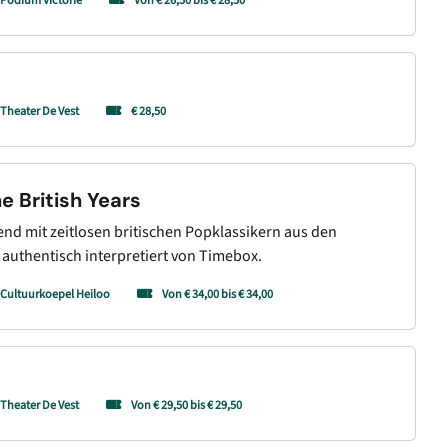
Podium Victorie
Von € 26,50 bis € 28,50
Theater De Vest
€ 28,50
e British Years
end mit zeitlosen britischen Popklassikern aus den
authentisch interpretiert von Timebox.
Cultuurkoepel Heiloo
Von € 34,00 bis € 34,00
Theater De Vest
Von € 29,50 bis € 29,50