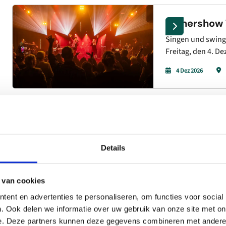
Dinnershow 
Singen und swinge
Freitag, den 4. D
Richies größte Hi
4 Dez 2026
The Richie Experi
Bands“. The Richie
Wir bringen Ihnen
Energie und Seele
5 Dez 2026
Details
Dinnershow 
 van cookies
Am Samstag, den 5
ent en advertenties te personaliseren, om functies voor social
Zuiderduin im Ra
. Ook delen we informatie over uw gebruik van onze site met on
größte Hits – von 
5 Dez 2026
e. Deze partners kunnen deze gegevens combineren met andere i
Commodores-Klass