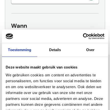
Wann
24 Jan 2027
Ab 11:00
Toestemming
Details
Over
Deze website maakt gebruik van cookies
Schau auch mal
We gebruiken cookies om content en advertenties te
personaliseren, om functies voor social media te bieden
Entdecke den Rest der Region! Schau dir die anderen
en om ons websiteverkeer te analyseren. Ook delen we
Websites an, um zu sehen, was diese wunderschöne
informatie over uw gebruik van onze site met onze
Umgebung noch zu bieten hat.
partners voor social media, adverteren en analyse. Deze
partners kunnen deze gegevens combineren met andere