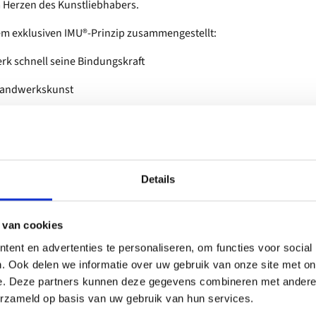
m Herzen des Kunstliebhabers.
dem exklusiven IMU®-Prinzip zusammengestellt:
werk schnell seine Bindungskraft
 Handwerkskunst
stlerischer Erlebnisse
reise. Geben Sie Ihrem Herzen Raum, kommen
Details
 van cookies
ent en advertenties te personaliseren, om functies voor social
. Ook delen we informatie over uw gebruik van onze site met on
e. Deze partners kunnen deze gegevens combineren met andere i
erzameld op basis van uw gebruik van hun services.