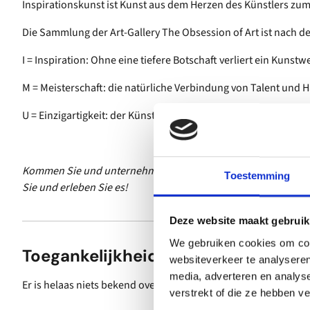
Inspirationskunst ist Kunst aus dem Herzen des Künstlers zu
Die Sammlung der Art-Gallery The Obsession of Art ist nach 
I = Inspiration: Ohne eine tiefere Botschaft verliert ein Kunst
M = Meisterschaft: die natürliche Verbindung von Talent und
U = Einzigartigkeit: der Künstler als Schöpfer einzigartiger kün
Kommen Sie und unternehmen Sie eine internationale Kunst
Toestemming
Sie und erleben Sie es!
Deze website maakt gebruik
We gebruiken cookies om cont
Toegankelijkheid
websiteverkeer te analyseren
media, adverteren en analys
Er is helaas niets bekend over de toegankelijkheid.
verstrekt of die ze hebben v