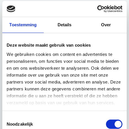
Schau auch mal
Toestemming
Details
Over
Entdecke den Rest der Region! Schau dir die anderen
Websites an, um zu sehen, was diese wunderschöne
Deze website maakt gebruik van cookies
Umgebung noch zu bieten hat.
We gebruiken cookies om content en advertenties te
personaliseren, om functies voor social media te bieden
en om ons websiteverkeer te analyseren. Ook delen we
informatie over uw gebruik van onze site met onze
partners voor social media, adverteren en analyse. Deze
partners kunnen deze gegevens combineren met andere
informatie die u aan ze heeft verstrekt of die ze hebben
verzameld op basis van uw gebruik van hun services.
Toestemmingsselectie
Noodzakelijk