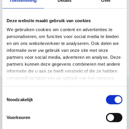
Toestemming
Details
Over
Kunsthuis Marc Chagall
Prins Bernhardlaan 37
1862 EN Bergen Nh
Deze website maakt gebruik van cookies
kunst.chag@worldonline.nl
We gebruiken cookies om content en advertenties te
06 18887801
personaliseren, om functies voor social media te bieden
en om ons websiteverkeer te analyseren. Ook delen we
Plane deine Route
informatie over uw gebruik van onze site met onze
partners voor social media, adverteren en analyse. Deze
partners kunnen deze gegevens combineren met andere
informatie die u aan ze heeft verstrekt of die ze hebben
verzameld op basis van uw gebruik van hun services.
Toestemmingsselectie
Schau auch mal
Noodzakelijk
Entdecke den Rest der Region! Schau dir die anderen
Voorkeuren
Websites an, um zu sehen, was diese wunderschöne
Umgebung noch zu bieten hat.