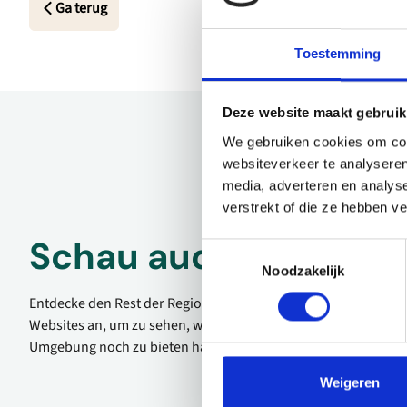
Ga terug
Toestemming
Deze website maakt gebruik
We gebruiken cookies om cont
websiteverkeer te analyseren
media, adverteren en analys
verstrekt of die ze hebben v
Schau auch mal
Toestemmingsselectie
Noodzakelijk
Entdecke den Rest der Region! Schau dir die anderen
Websites an, um zu sehen, was diese wunderschöne
Umgebung noch zu bieten hat.
Weigeren