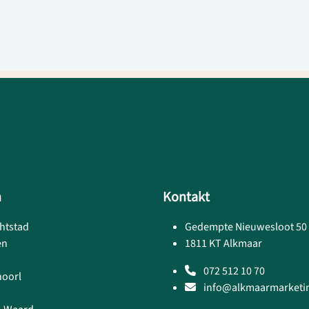
h
Kontakt
htstad
Gedempte Nieuwesloot 50
en
1811 KT Alkmaar
072 512 10 70
hoorl
info@alkmaarmarketin