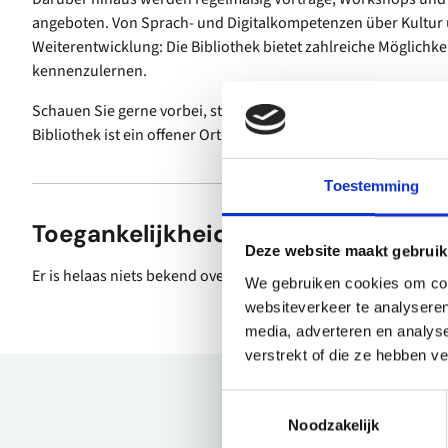
angeboten. Von Sprach- und Digitalkompetenzen über Kultur 
Weiterentwicklung: Die Bibliothek bietet zahlreiche Möglichk
kennenzulernen.
Schauen Sie gerne vorbei, stöbern Sie in der Sammlung oder ne
Bibliothek ist ein offener Ort, an dem Wissen, Geschichte
Toestemming
Toegankelijkheid
Deze website maakt gebruik
Er is helaas niets bekend over de toegankelijkheid.
We gebruiken cookies om cont
websiteverkeer te analyseren
media, adverteren en analys
verstrekt of die ze hebben v
Toestemmingsselectie
Noodzakelijk