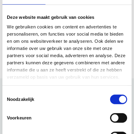
Zaterdag
11:00 - 00:00
Zondag
11:00 - 00:00
Deze website maakt gebruik van cookies
We gebruiken cookies om content en advertenties te
personaliseren, om functies voor social media te bieden
Website
en om ons websiteverkeer te analyseren. Ook delen we
informatie over uw gebruik van onze site met onze
Bezoek website
partners voor social media, adverteren en analyse. Deze
partners kunnen deze gegevens combineren met andere
informatie die u aan ze heeft verstrekt of die ze hebben
verzameld op basis van uw gebruik van hun services.
Toestemmingsselectie
Noodzakelijk
Bekijk ook eens
Ontdek de rest van de regio! Bekijk de andere websites om te
Voorkeuren
zien wat deze prachtige omgeving nog meer te bieden heeft.