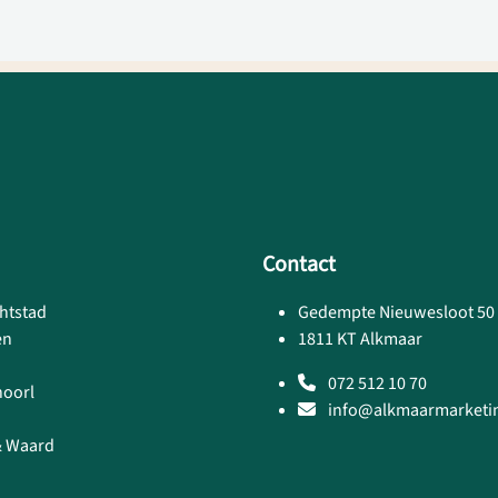
Contact
htstad
Gedempte Nieuwesloot 50
en
1811 KT Alkmaar
072 512 10 70
hoorl
info@alkmaarmarketin
& Waard