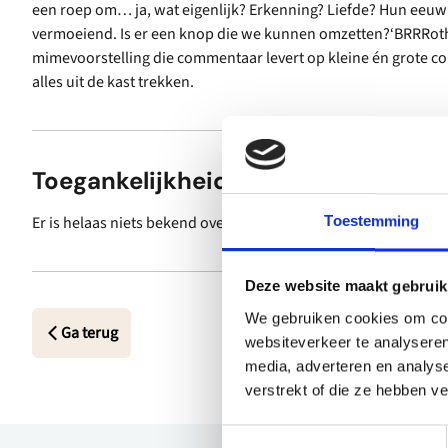
een roep om… ja, wat eigenlijk? Erkenning? Liefde? Hun eeuwig
vermoeiend. Is er een knop die we kunnen omzetten?‘BRRRother
mimevoorstelling die commentaar levert op kleine én grote con
alles uit de kast trekken.
Toegankelijkheid
Er is helaas niets bekend over de toegankelijkheid.
Toestemming
Deze website maakt gebruik
We gebruiken cookies om cont
Ga terug
websiteverkeer te analyseren
media, adverteren en analys
verstrekt of die ze hebben v
Toestemmingsselectie