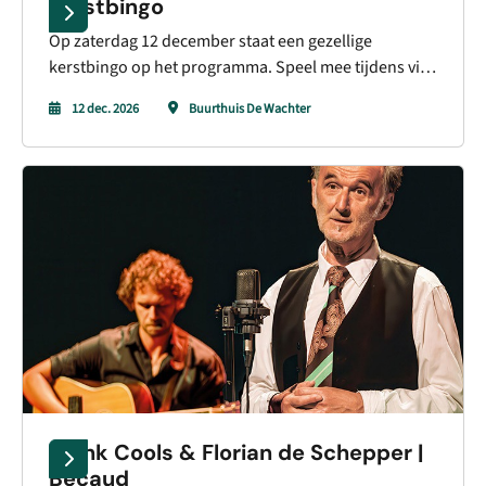
Kerstbingo
Op zaterdag 12 december staat een gezellige
kerstbingo op het programma. Speel mee tijdens vijf
rondes en maak kans op mooie prijzen, geldprijzen
12 dec. 2026
Buurthuis De Wachter
en extra prijzen in de loterij.
Frank Cools & Florian de Schepper |
Bécaud