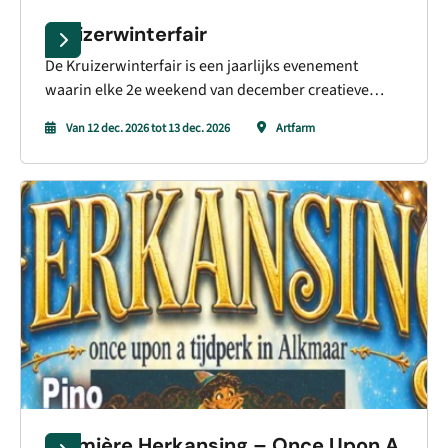
Kruizerwinterfair
De Kruizerwinterfair is een jaarlijks evenement
waarin elke 2e weekend van december creatieve
bewoners en ondernemers in de Heerhugowaardse
Van 12 dec. 2026 tot 13 dec. 2026
Artfarm
wijk 't Kruis de deuren open zetten voor bezoekers.
Dit jaar doen er meer dan 25 deelnemers mee op 6
diverse plekken zoals de Heilige Familie Parochie en
de Artfarm. Met dit jaar een heerlijke foodcourt!
Kortom redenen om te komen genieten!
Première Herkansing – Once Upon A