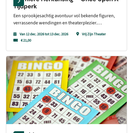
Tijdperk
Een sprookjesachtig avontuur vol bekende figuren,
verrassende wendingen en theaterplezier.
Herkansing – Once upon a tijdperk in Alkmaar brengt
Van 12 dec. 2026 tot 13 dec. 2026
Vrij Zijn Theater
een kleurrijke wereld vol fantasie tot leven in het Vrij
€ 21,00
Zijn Theater.