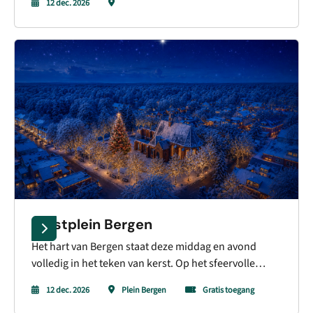
12 dec. 2026
geopend, maar in de avond is er nóg meer
gezelligheid en zijn er bijzondere acties die het
helemaal afmaken. Terwijl je door de sfeervol
verlichte winkelstraten wandelt, tref je een avond vol
muziek en verrassende momenten van lokale
ondernemers.
Kerstplein Bergen
Het hart van Bergen staat deze middag en avond
volledig in het teken van kerst. Op het sfeervolle
Kerstplein geniet je van livemuziek, entertainment,
12 dec. 2026
Plein Bergen
Gratis toegang
winterse lekkernijen en verrassende activiteiten voor