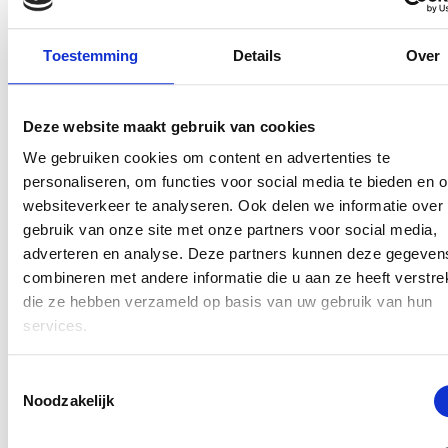
Toestemming
Details
Over
Deze website maakt gebruik van cookies
We gebruiken cookies om content en advertenties te
personaliseren, om functies voor social media te bieden en 
websiteverkeer te analyseren. Ook delen we informatie over
Ernst Jansz - het beste van
gebruik van onze site met onze partners voor social media,
Ernst Jansz brengt zestig jaar eigen muziek tot leven
adverteren en analyse. Deze partners kunnen deze gegeven
combineren met andere informatie die u aan ze heeft verstrek
12 dec. 2026
Cultuurkoepel Heiloo
die ze hebben verzameld op basis van uw gebruik van hun
services.
Toestemmingsselectie
Noodzakelijk