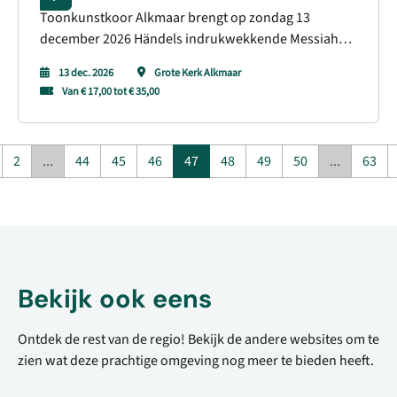
Toonkunstkoor Alkmaar brengt op zondag 13
december 2026 Händels indrukwekkende Messiah
ten gehore. Met Philharmonia Amsterdam, bekende
13 dec. 2026
Grote Kerk Alkmaar
solisten en dirigent Marcel Joosen belooft dit een
Van € 17,00 tot € 35,00
muzikale middag vol grandeur en emotie te worden.
2
...
44
45
46
47
48
49
50
...
63
Bekijk ook eens
Ontdek de rest van de regio! Bekijk de andere websites om te
zien wat deze prachtige omgeving nog meer te bieden heeft.