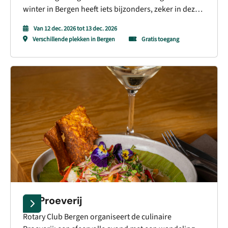
winter in Bergen heeft iets bijzonders, zeker in deze
feestelijke maand met Kerst in aantocht. Op zaterdag
Van 12 dec. 2026 tot 13 dec. 2026
12 en zondag 13 december verandert het centrum
Verschillende plekken in Bergen
Gratis toegang
van Bergen in een sfeervol kerstdecor vol lichtjes,
muziek, gezelligheid en bijzondere activiteiten.
De Proeverij
Rotary Club Bergen organiseert de culinaire