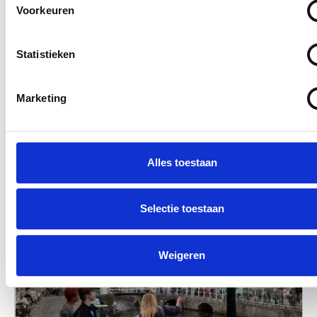
Voorkeuren
Statistieken
Marketing
Dinnershow Tribute to the Cats
The end of the show? Zeker niet, want ook op
zaterdag 12 december 2026 kunt u bij Hotel
Zuiderduin genieten van de karakteristieke
Alles toestaan
12 dec. 2026
Hotel Zuiderduin
‘Catssound’. De Tribute to The Cats Band verzorgt een
fantastische show waarbij alle onvergetelijke hits van
Selectie toestaan
The Cats aan bod komen.
Weigeren