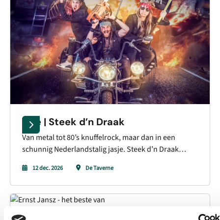
onvergetelijke ervaring.
Live | Steek d’n Draak
Van metal tot 80’s knuffelrock, maar dan in een
schunnig Nederlandstalig jasje. Steek d’n Draak
brengt muziek met brandende gitaren, energie en
12 dec. 2026
De Taverne
humor die je niet snel vergeet.