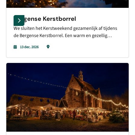
Bergense Kerstborrel
We sluiten het Kerstweekend gezamenlijk af tijdens
de Bergense Kerstborrel. Een warm en gezellig
moment om samen terug te kijken op een bijzonder
13 dec. 2026
weekend vol winterse beleving en alvast vooruit te
blikken op de feestdagen. Onder het genot van een
drankje wordt er geproost op het samenzijn en nog
even te blijven hangen in die fijne kerststemming.