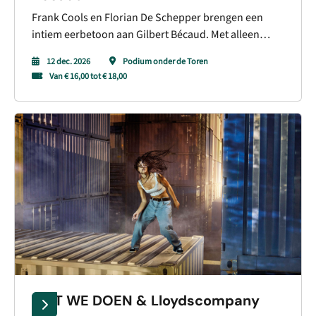
Frank Cools en Florian De Schepper brengen een
intiem eerbetoon aan Gilbert Bécaud. Met alleen
stem en gitaar krijgen tijdloze chansons als Nathalie,
12 dec. 2026
Podium onder de Toren
Et maintenant en L’important c’est la rose alle ruimte.
Van € 16,00 tot € 18,00
WAT WE DOEN & Lloydscompany