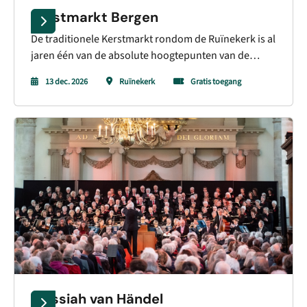
Kerstmarkt Bergen
De traditionele Kerstmarkt rondom de Ruïnekerk is al
jaren één van de absolute hoogtepunten van de
decembermaand in Bergen. In de sfeervolle
13 dec. 2026
Ruïnekerk
Gratis toegang
omgeving van het kerkplein komt het dorp volledig
tot leven in een warme, winterse kerstsfeer.
Messiah van Händel