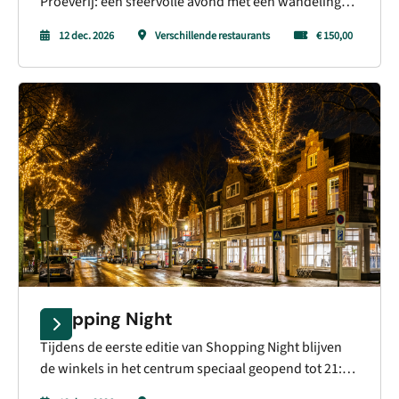
Proeverij: een sfeervolle avond met een wandeling
langs de beste restaurants van Bergen, waar
12 dec. 2026
Verschillende restaurants
€ 150,00
gastronomie en ontmoeting samenkomen. De avond
wordt feestelijk onderbroken in de Ruïnekerk met
een veiling voor het goede doel en afgesloten met
een gezamenlijk dessert.
Shopping Night
Tijdens de eerste editie van Shopping Night blijven
de winkels in het centrum speciaal geopend tot 21:00
uur. Natuurlijk zijn de winkels overdag al gewoon