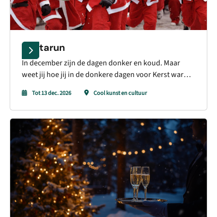
Santarun
In december zijn de dagen donker en koud. Maar
weet jij hoe jij in de donkere dagen voor Kerst warm
blijft in deze tijden van energiecrisis? Ga toch rennen!
Tot 13 dec. 2026
Cool kunst en cultuur
Doe mee met het leukste evenement van december:
De Santa Run Heerhugowaard is dit jaar op zondag
13 december 2026!