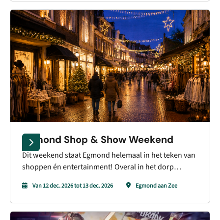
jong en oud, van feestelijke optredens tot gezellige
meezingers, waardoor je de winter hier echt tot leven
voelt komen.
Egmond Shop & Show Weekend
Dit weekend staat Egmond helemaal in het teken van
shoppen én entertainment! Overal in het dorp
gebeurt iets: van dinnershows en workshops tot live
Van 12 dec. 2026 tot 13 dec. 2026
Egmond aan Zee
optredens in winkels en horeca. Met acts zoals
Tribute to the Cats, singer-songwriters en
verrassende optredens wordt shoppen een