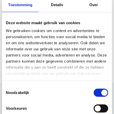
Woensdag
17:30 - 00:00
Toestemming
Details
Over
Donderdag
17:30 - 00:00
Vrijdag
Gesloten
Zaterdag
Gesloten
Deze website maakt gebruik van cookies
Zondag
Gesloten
We gebruiken cookies om content en advertenties te
personaliseren, om functies voor social media te bieden
en om ons websiteverkeer te analyseren. Ook delen we
Website
informatie over uw gebruik van onze site met onze
partners voor social media, adverteren en analyse. Deze
Bezoek website
partners kunnen deze gegevens combineren met andere
informatie die u aan ze heeft verstrekt of die ze hebben
verzameld op basis van uw gebruik van hun services.
Toestemmingsselectie
Noodzakelijk
Bekijk ook eens
Voorkeuren