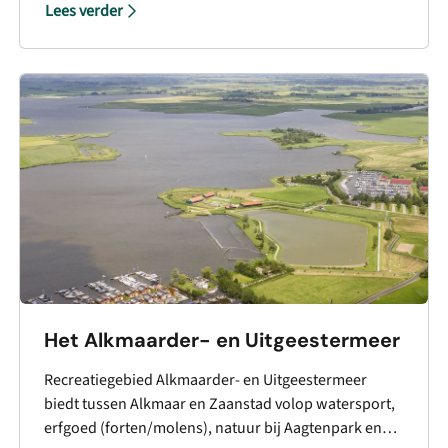
Lees verder
een gezellig museumcafé is het de perfecte plek voor
een culturele middag.
Het Alkmaarder- en Uitgeestermeer
Recreatiegebied Alkmaarder- en Uitgeestermeer
biedt tussen Alkmaar en Zaanstad volop watersport,
erfgoed (forten/molens), natuur bij Aagtenpark en