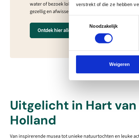
water of bezoek lokale evenementen. Er is genoeg 
verstrekt of die ze hebben v
gezellig en afwisselend door te brengen!
Toestemmingsselectie
Noodzakelijk
Ontdek hier alle activiteiten
Weigeren
Uitgelicht in Hart va
Holland
Van inspirerende musea tot unieke natuurtochten en leuke acti