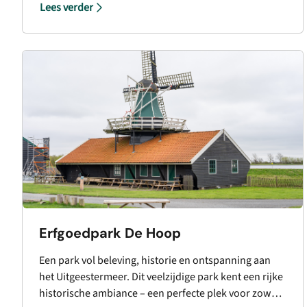
Lees verder
Snoepjesboom” genoemd, vanwege de vele kiertjes
en gaatjes die deze boom zo bijzonder maken. Een
sfeervolle plek om te ontdekken en te genieten van de
natuur.
Erfgoedpark De Hoop
Een park vol beleving, historie en ontspanning aan
het Uitgeestermeer. Dit veelzijdige park kent een rijke
historische ambiance – een perfecte plek voor zowel