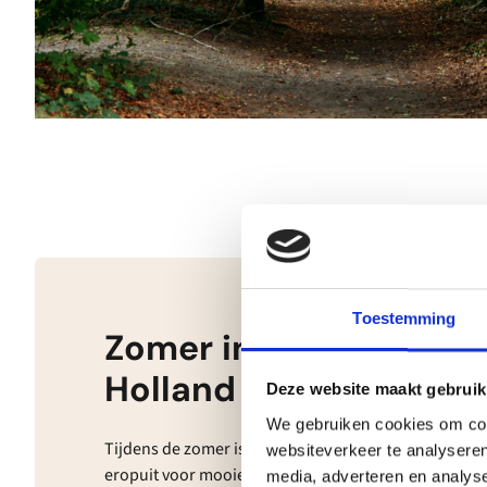
Toestemming
Zomer in Hart van Noo
Holland
Deze website maakt gebruik
We gebruiken cookies om cont
Tijdens de zomer is onze regio een fijne plek om er ev
websiteverkeer te analyseren
eropuit voor mooie wandelingen door stille duinen e
media, adverteren en analys